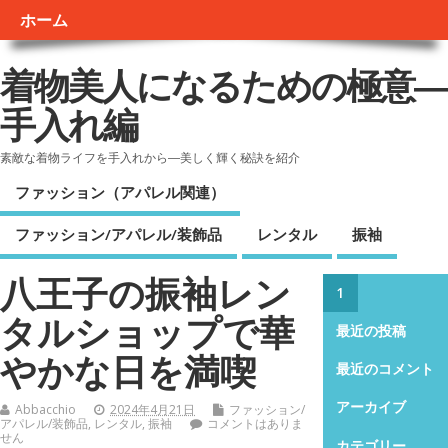
ホーム
着物美人になるための極意―
手入れ編
素敵な着物ライフを手入れから―美しく輝く秘訣を紹介
ファッション（アパレル関連）
ファッション/アパレル/装飾品
レンタル
振袖
八王子の振袖レン
1
タルショップで華
最近の投稿
やかな日を満喫
最近のコメント
アーカイブ
Abbacchio
2024年4月21日
ファッション/
アパレル/装飾品
,
レンタル
,
振袖
コメントはありま
せん
カテゴリー