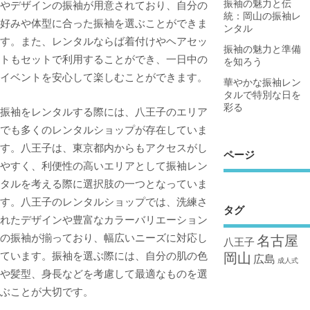
振袖の魅力と伝
やデザインの振袖が用意されており、自分の
統：岡山の振袖レ
好みや体型に合った振袖を選ぶことができま
ンタル
す。また、レンタルならば着付けやヘアセッ
振袖の魅力と準備
トもセットで利用することができ、一日中の
を知ろう
イベントを安心して楽しむことができます。
華やかな振袖レン
タルで特別な日を
彩る
振袖をレンタルする際には、八王子のエリア
でも多くのレンタルショップが存在していま
す。八王子は、東京都内からもアクセスがし
ページ
やすく、利便性の高いエリアとして振袖レン
タルを考える際に選択肢の一つとなっていま
す。八王子のレンタルショップでは、洗練さ
タグ
れたデザインや豊富なカラーバリエーション
の振袖が揃っており、幅広いニーズに対応し
名古屋
八王子
岡山
ています。振袖を選ぶ際には、自分の肌の色
広島
成人式
や髪型、身長などを考慮して最適なものを選
ぶことが大切です。